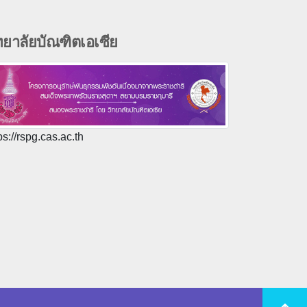
ทยาลัยบัณฑิตเอเซีย
ps://rspg.cas.ac.th