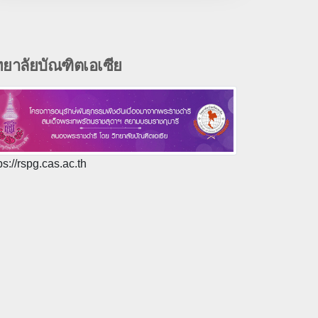
ทยาลัยบัณฑิตเอเซีย
ps://rspg.cas.ac.th