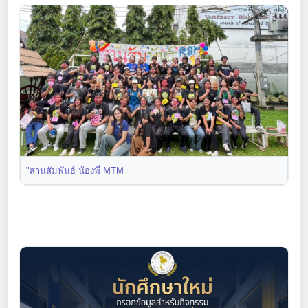
"สานสัมพันธ์ น้องพี่ MTM