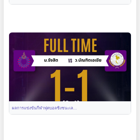
ผลการแข่งขันกีฬาฟุตบอลชิงชนะเล...