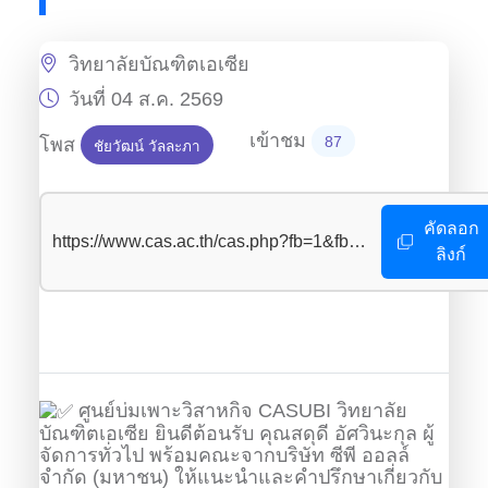
วิทยาลัยบัณฑิตเอเซีย
วันที่ 04 ส.ค. 2569
เข้าชม
โพส
87
ชัยวัฒน์ วัลละภา
367
คัดลอก
https://www.cas.ac.th/cas.php?fb=1&fb_id=367
ลิงก์
ศูนย์บ่มเพาะวิสาหกิจ CASUBI วิทยาลัย
บัณฑิตเอเซีย ยินดีต้อนรับ คุณสดุดี อัศวินะกุล ผู้
จัดการทั่วไป พร้อมคณะจากบริษัท ซีพี ออลล์
จำกัด (มหาชน) ให้แนะนำและคำปรึกษาเกี่ยวกับ