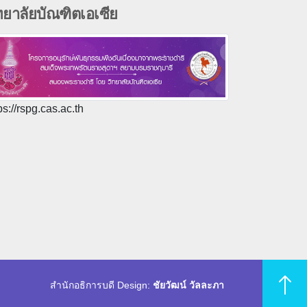
ทยาลัยบัณฑิตเอเซีย
ps://rspg.cas.ac.th
สำนักอธิการบดี Design:
ชัยวัฒน์ วัลละภา