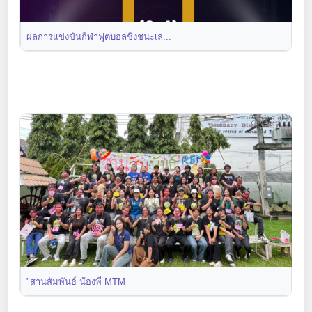
ผลการแข่งขันกีฬาฟุตบอลชิงชนะเล...
"สานสัมพันธ์ น้องพี่ MTM