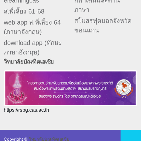
elearningcas
กีฬาเด่นและด้าน
ภาษา
ส.พี่เลี้ยง 61-68
สโมสรฟุตบอลจังหวัด
web app ส.พี่เลี้ยง 64
ขอนแก่น
(ภาษาอังกฤษ)
download app (ทักษะ
ภาษาอังกฤษ)
วิทยาลัยบัณฑิตเอเซีย
https://rspg.cas.ac.th
Copyright ©
วิทยาลัยบัณฑิตเอเซีย